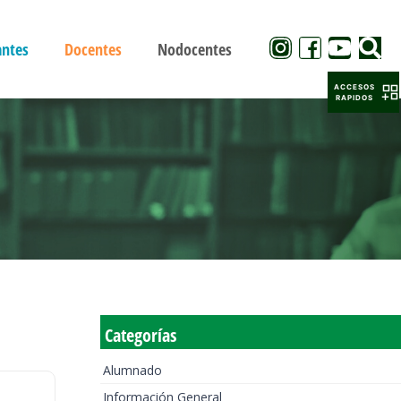
antes
Docentes
Nodocentes
ACCESOS
RAPIDOS
Categorías
Alumnado
Información General