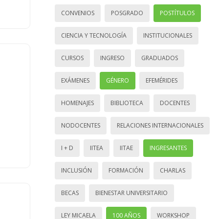
CONVENIOS
POSGRADO
POSTÍTULOS
CIENCIA Y TECNOLOGÍA
INSTITUCIONALES
CURSOS
INGRESO
GRADUADOS
EXÁMENES
GÉNERO
EFEMÉRIDES
HOMENAJES
BIBLIOTECA
DOCENTES
NODOCENTES
RELACIONES INTERNACIONALES
I + D
IITEA
IITAE
INGRESANTES
INCLUSIÓN
FORMACIÓN
CHARLAS
BECAS
BIENESTAR UNIVERSITARIO
LEY MICAELA
100 AÑOS
WORKSHOP