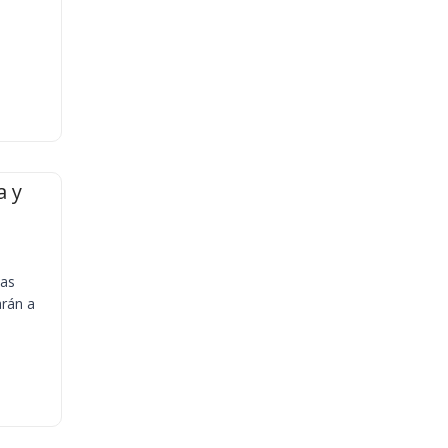
a y
ias
arán a