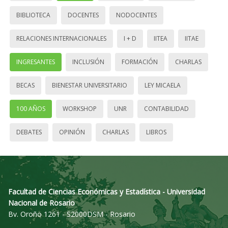
BIBLIOTECA
DOCENTES
NODOCENTES
RELACIONES INTERNACIONALES
I + D
IITEA
IITAE
INGRESANTES
INCLUSIÓN
FORMACIÓN
CHARLAS
BECAS
BIENESTAR UNIVERSITARIO
LEY MICAELA
100 AÑOS
WORKSHOP
UNR
CONTABILIDAD
DEBATES
OPINIÓN
CHARLAS
LIBROS
Facultad de Ciencias Económicas y Estadística - Universidad
Nacional de Rosario
Bv. Oroño 1261 - S2000DSM - Rosario