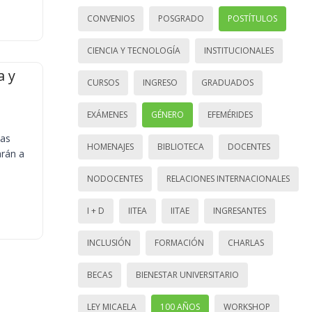
CONVENIOS
POSGRADO
POSTÍTULOS
CIENCIA Y TECNOLOGÍA
INSTITUCIONALES
a y
CURSOS
INGRESO
GRADUADOS
EXÁMENES
GÉNERO
EFEMÉRIDES
ias
HOMENAJES
BIBLIOTECA
DOCENTES
arán a
NODOCENTES
RELACIONES INTERNACIONALES
I + D
IITEA
IITAE
INGRESANTES
INCLUSIÓN
FORMACIÓN
CHARLAS
BECAS
BIENESTAR UNIVERSITARIO
LEY MICAELA
100 AÑOS
WORKSHOP