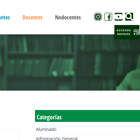
antes
Docentes
Nodocentes
ACCESOS
RAPIDOS
Categorías
Alumnado
Información General