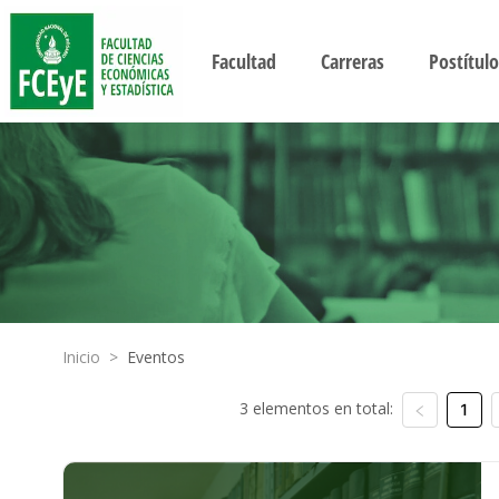
Facultad
Carreras
Postítulo
Inicio
>
Eventos
3 elementos en total:
1