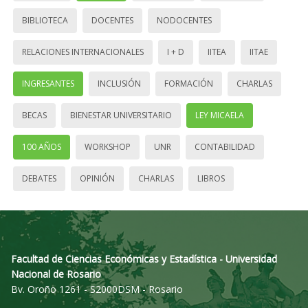
BIBLIOTECA
DOCENTES
NODOCENTES
RELACIONES INTERNACIONALES
I + D
IITEA
IITAE
INGRESANTES
INCLUSIÓN
FORMACIÓN
CHARLAS
BECAS
BIENESTAR UNIVERSITARIO
LEY MICAELA
100 AÑOS
WORKSHOP
UNR
CONTABILIDAD
DEBATES
OPINIÓN
CHARLAS
LIBROS
Facultad de Ciencias Económicas y Estadística - Universidad
Nacional de Rosario
Bv. Oroño 1261 - S2000DSM - Rosario