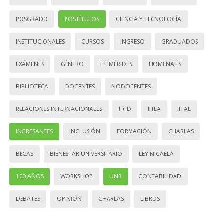
POSGRADO
POSTÍTULOS
CIENCIA Y TECNOLOGÍA
INSTITUCIONALES
CURSOS
INGRESO
GRADUADOS
EXÁMENES
GÉNERO
EFEMÉRIDES
HOMENAJES
BIBLIOTECA
DOCENTES
NODOCENTES
RELACIONES INTERNACIONALES
I + D
IITEA
IITAE
INGRESANTES
INCLUSIÓN
FORMACIÓN
CHARLAS
BECAS
BIENESTAR UNIVERSITARIO
LEY MICAELA
100 AÑOS
WORKSHOP
UNR
CONTABILIDAD
DEBATES
OPINIÓN
CHARLAS
LIBROS