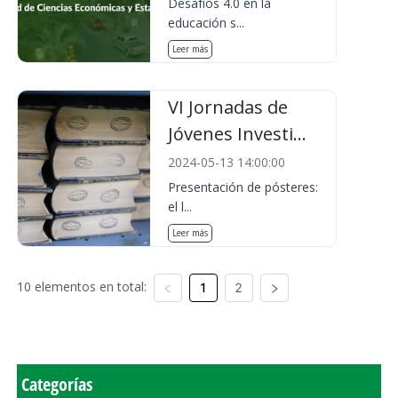
Desafíos 4.0 en la
educación s...
Leer más
VI Jornadas de
Jóvenes Investi...
2024-05-13 14:00:00
Presentación de pósteres:
el l...
Leer más
10 elementos en total:
1
2
Categorías