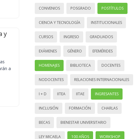
CONVENIOS
POSGRADO
POSTÍTULOS
CIENCIA Y TECNOLOGÍA
INSTITUCIONALES
a y
CURSOS
INGRESO
GRADUADOS
EXÁMENES
GÉNERO
EFEMÉRIDES
ias
HOMENAJES
BIBLIOTECA
DOCENTES
arán a
NODOCENTES
RELACIONES INTERNACIONALES
I + D
IITEA
IITAE
INGRESANTES
INCLUSIÓN
FORMACIÓN
CHARLAS
BECAS
BIENESTAR UNIVERSITARIO
LEY MICAELA
100 AÑOS
WORKSHOP