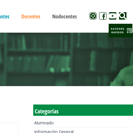
antes
Docentes
Nodocentes
ACCESOS
RAPIDOS
Categorías
Alumnado
Información General