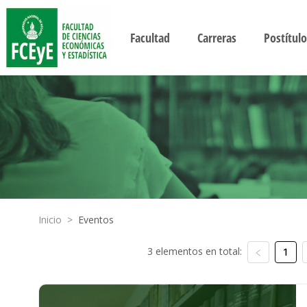
Facultad
Carreras
Postítulo
Inicio
>
Eventos
3 elementos en total:
1