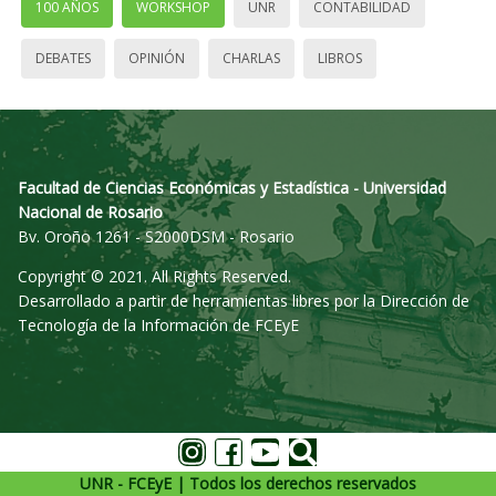
100 AÑOS
WORKSHOP
UNR
CONTABILIDAD
DEBATES
OPINIÓN
CHARLAS
LIBROS
Facultad de Ciencias Económicas y Estadística - Universidad
Nacional de Rosario
Bv. Oroño 1261 - S2000DSM - Rosario
Copyright © 2021. All Rights Reserved.
Desarrollado a partir de herramientas libres por la Dirección de
Tecnología de la Información de FCEyE
UNR - FCEyE | Todos los derechos reservados