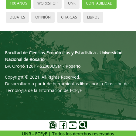
100 AÑOS
WORKSHOP
UNR
CONTABILIDAD
DEBATES
OPINIÓN
CHARLAS
LIBROS
Facultad de Ciencias Económicas y Estadística - Universidad
Nacional de Rosario
Bv. Oroño 1261 - S2000DSM - Rosario
Copyright © 2021. All Rights Reserved.
Desarrollado a partir de herramientas libres por la Dirección de
Tecnología de la Información de FCEyE
UNR - FCEyE | Todos los derechos reservados