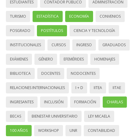
ESTUDIANTES
CONTADOR PÚBLICO
ADMINISTRACIÓN
TURISMO
ESTADÍSTICA
ECONOMÍA
CONVENIOS
POSGRADO
POSTÍTULOS
CIENCIA Y TECNOLOGÍA
INSTITUCIONALES
CURSOS
INGRESO
GRADUADOS
EXÁMENES
GÉNERO
EFEMÉRIDES
HOMENAJES
BIBLIOTECA
DOCENTES
NODOCENTES
RELACIONES INTERNACIONALES
I + D
IITEA
IITAE
INGRESANTES
INCLUSIÓN
FORMACIÓN
CHARLAS
BECAS
BIENESTAR UNIVERSITARIO
LEY MICAELA
100 AÑOS
WORKSHOP
UNR
CONTABILIDAD