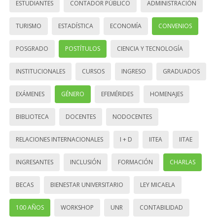
ESTUDIANTES
CONTADOR PÚBLICO
ADMINISTRACIÓN
TURISMO
ESTADÍSTICA
ECONOMÍA
CONVENIOS
POSGRADO
POSTÍTULOS
CIENCIA Y TECNOLOGÍA
INSTITUCIONALES
CURSOS
INGRESO
GRADUADOS
EXÁMENES
GÉNERO
EFEMÉRIDES
HOMENAJES
BIBLIOTECA
DOCENTES
NODOCENTES
RELACIONES INTERNACIONALES
I + D
IITEA
IITAE
INGRESANTES
INCLUSIÓN
FORMACIÓN
CHARLAS
BECAS
BIENESTAR UNIVERSITARIO
LEY MICAELA
100 AÑOS
WORKSHOP
UNR
CONTABILIDAD