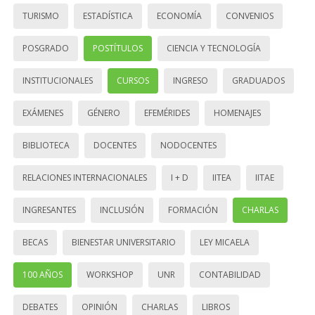
TURISMO
ESTADÍSTICA
ECONOMÍA
CONVENIOS
POSGRADO
POSTÍTULOS
CIENCIA Y TECNOLOGÍA
INSTITUCIONALES
CURSOS
INGRESO
GRADUADOS
EXÁMENES
GÉNERO
EFEMÉRIDES
HOMENAJES
BIBLIOTECA
DOCENTES
NODOCENTES
RELACIONES INTERNACIONALES
I + D
IITEA
IITAE
INGRESANTES
INCLUSIÓN
FORMACIÓN
CHARLAS
BECAS
BIENESTAR UNIVERSITARIO
LEY MICAELA
100 AÑOS
WORKSHOP
UNR
CONTABILIDAD
DEBATES
OPINIÓN
CHARLAS
LIBROS