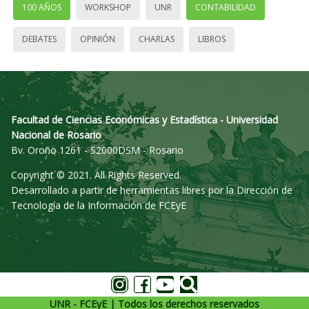
100 AÑOS
WORKSHOP
UNR
CONTABILIDAD
DEBATES
OPINIÓN
CHARLAS
LIBROS
Facultad de Ciencias Económicas y Estadística - Universidad
Nacional de Rosario
Bv. Oroño 1261 - S2000DSM - Rosario
Copyright © 2021. All Rights Reserved.
Desarrollado a partir de herramientas libres por la Dirección de
Tecnología de la Información de FCEyE
UNR - FCEyE | Todos los derechos reservados