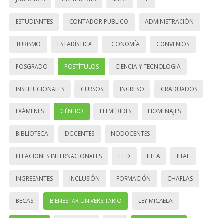
ESTUDIANTES
CONTADOR PÚBLICO
ADMINISTRACIÓN
TURISMO
ESTADÍSTICA
ECONOMÍA
CONVENIOS
POSGRADO
POSTÍTULOS
CIENCIA Y TECNOLOGÍA
INSTITUCIONALES
CURSOS
INGRESO
GRADUADOS
EXÁMENES
GÉNERO
EFEMÉRIDES
HOMENAJES
BIBLIOTECA
DOCENTES
NODOCENTES
RELACIONES INTERNACIONALES
I + D
IITEA
IITAE
INGRESANTES
INCLUSIÓN
FORMACIÓN
CHARLAS
BECAS
BIENESTAR UNIVERSITARIO
LEY MICAELA