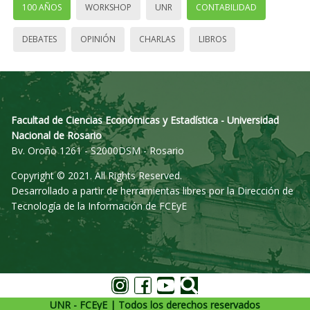
100 AÑOS
WORKSHOP
UNR
CONTABILIDAD
DEBATES
OPINIÓN
CHARLAS
LIBROS
Facultad de Ciencias Económicas y Estadística - Universidad
Nacional de Rosario
Bv. Oroño 1261 - S2000DSM - Rosario
Copyright © 2021. All Rights Reserved.
Desarrollado a partir de herramientas libres por la Dirección de
Tecnología de la Información de FCEyE
UNR - FCEyE | Todos los derechos reservados