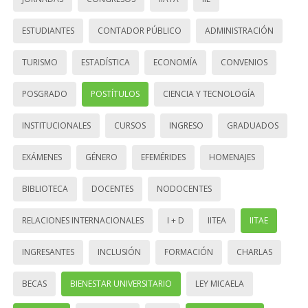
ESTUDIANTES
CONTADOR PÚBLICO
ADMINISTRACIÓN
TURISMO
ESTADÍSTICA
ECONOMÍA
CONVENIOS
POSGRADO
POSTÍTULOS
CIENCIA Y TECNOLOGÍA
INSTITUCIONALES
CURSOS
INGRESO
GRADUADOS
EXÁMENES
GÉNERO
EFEMÉRIDES
HOMENAJES
BIBLIOTECA
DOCENTES
NODOCENTES
RELACIONES INTERNACIONALES
I + D
IITEA
IITAE
INGRESANTES
INCLUSIÓN
FORMACIÓN
CHARLAS
BECAS
BIENESTAR UNIVERSITARIO
LEY MICAELA