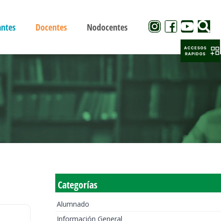
antes
Docentes
Nodocentes
ACCESOS
RAPIDOS
Categorías
Alumnado
Información General