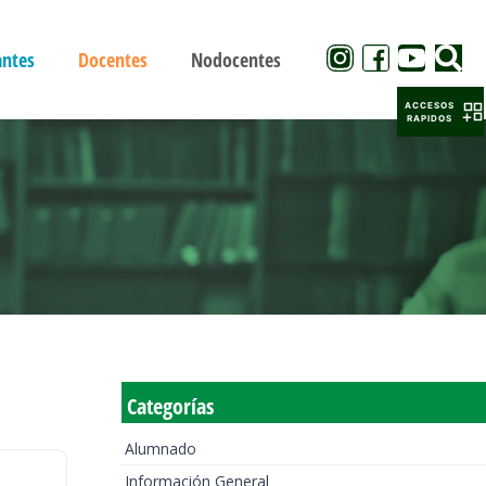
antes
Docentes
Nodocentes
ACCESOS
RAPIDOS
Categorías
Alumnado
Información General