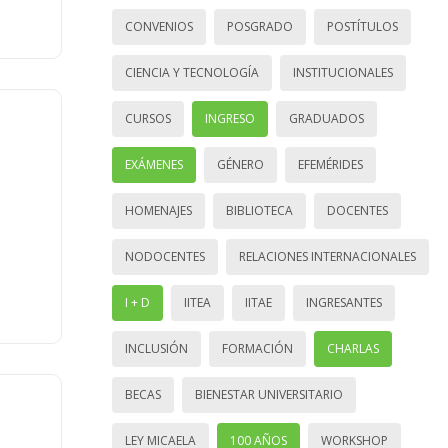
CONVENIOS
POSGRADO
POSTÍTULOS
CIENCIA Y TECNOLOGÍA
INSTITUCIONALES
CURSOS
INGRESO
GRADUADOS
EXÁMENES
GÉNERO
EFEMÉRIDES
HOMENAJES
BIBLIOTECA
DOCENTES
NODOCENTES
RELACIONES INTERNACIONALES
I + D
IITEA
IITAE
INGRESANTES
INCLUSIÓN
FORMACIÓN
CHARLAS
BECAS
BIENESTAR UNIVERSITARIO
LEY MICAELA
100 AÑOS
WORKSHOP