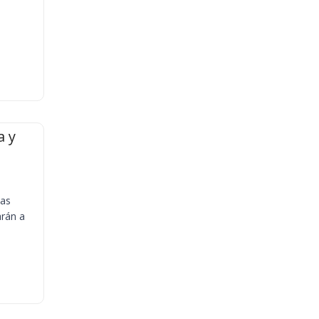
a y
ias
arán a