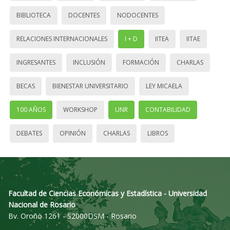
BIBLIOTECA
DOCENTES
NODOCENTES
RELACIONES INTERNACIONALES
I + D
IITEA
IITAE
INGRESANTES
INCLUSIÓN
FORMACIÓN
CHARLAS
BECAS
BIENESTAR UNIVERSITARIO
LEY MICAELA
100 AÑOS
WORKSHOP
UNR
CONTABILIDAD
DEBATES
OPINIÓN
CHARLAS
LIBROS
Facultad de Ciencias Económicas y Estadística - Universidad
Nacional de Rosario
Bv. Oroño 1261 - S2000DSM - Rosario