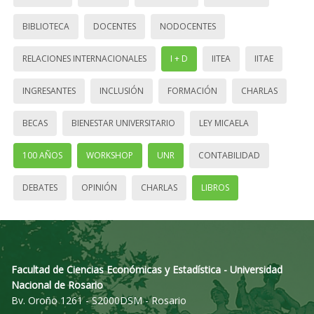
BIBLIOTECA
DOCENTES
NODOCENTES
RELACIONES INTERNACIONALES
I + D
IITEA
IITAE
INGRESANTES
INCLUSIÓN
FORMACIÓN
CHARLAS
BECAS
BIENESTAR UNIVERSITARIO
LEY MICAELA
100 AÑOS
WORKSHOP
UNR
CONTABILIDAD
DEBATES
OPINIÓN
CHARLAS
LIBROS
Facultad de Ciencias Económicas y Estadística - Universidad
Nacional de Rosario
Bv. Oroño 1261 - S2000DSM - Rosario