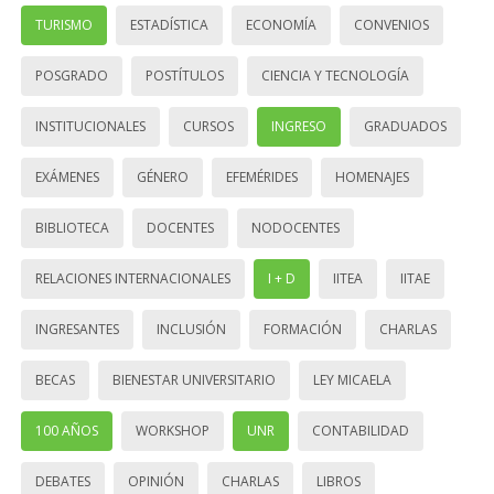
TURISMO
ESTADÍSTICA
ECONOMÍA
CONVENIOS
POSGRADO
POSTÍTULOS
CIENCIA Y TECNOLOGÍA
INSTITUCIONALES
CURSOS
INGRESO
GRADUADOS
EXÁMENES
GÉNERO
EFEMÉRIDES
HOMENAJES
BIBLIOTECA
DOCENTES
NODOCENTES
RELACIONES INTERNACIONALES
I + D
IITEA
IITAE
INGRESANTES
INCLUSIÓN
FORMACIÓN
CHARLAS
BECAS
BIENESTAR UNIVERSITARIO
LEY MICAELA
100 AÑOS
WORKSHOP
UNR
CONTABILIDAD
DEBATES
OPINIÓN
CHARLAS
LIBROS