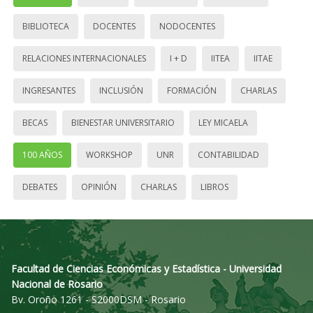
BIBLIOTECA
DOCENTES
NODOCENTES
RELACIONES INTERNACIONALES
I + D
IITEA
IITAE
INGRESANTES
INCLUSIÓN
FORMACIÓN
CHARLAS
BECAS
BIENESTAR UNIVERSITARIO
LEY MICAELA
100 AÑOS
WORKSHOP
UNR
CONTABILIDAD
DEBATES
OPINIÓN
CHARLAS
LIBROS
Facultad de Ciencias Económicas y Estadística - Universidad
Nacional de Rosario
Bv. Oroño 1261 - S2000DSM - Rosario