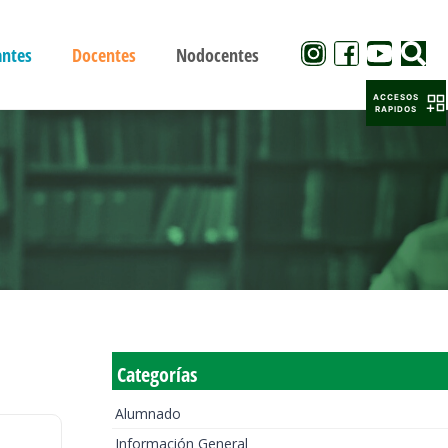
antes
Docentes
Nodocentes
ACCESOS
RAPIDOS
Categorías
Alumnado
Información General