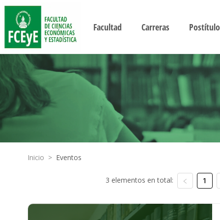
Facultad
Carreras
Postítulo
Inicio
>
Eventos
3 elementos en total:
1