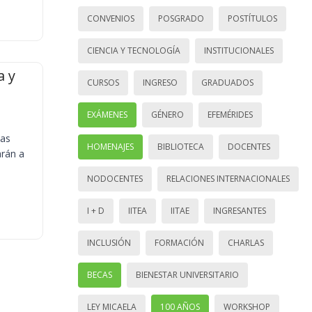
CONVENIOS
POSGRADO
POSTÍTULOS
CIENCIA Y TECNOLOGÍA
INSTITUCIONALES
a y
CURSOS
INGRESO
GRADUADOS
EXÁMENES
GÉNERO
EFEMÉRIDES
ias
HOMENAJES
BIBLIOTECA
DOCENTES
arán a
NODOCENTES
RELACIONES INTERNACIONALES
I + D
IITEA
IITAE
INGRESANTES
INCLUSIÓN
FORMACIÓN
CHARLAS
BECAS
BIENESTAR UNIVERSITARIO
LEY MICAELA
100 AÑOS
WORKSHOP