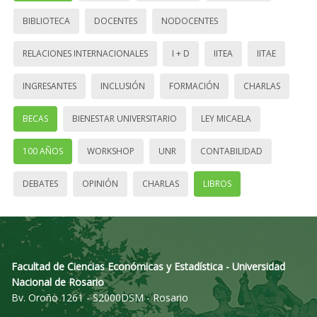
BIBLIOTECA
DOCENTES
NODOCENTES
RELACIONES INTERNACIONALES
I + D
IITEA
IITAE
INGRESANTES
INCLUSIÓN
FORMACIÓN
CHARLAS
BECAS
BIENESTAR UNIVERSITARIO
LEY MICAELA
100 AÑOS
WORKSHOP
UNR
CONTABILIDAD
DEBATES
OPINIÓN
CHARLAS
LIBROS
Facultad de Ciencias Económicas y Estadística - Universidad
Nacional de Rosario
Bv. Oroño 1261 - S2000DSM - Rosario