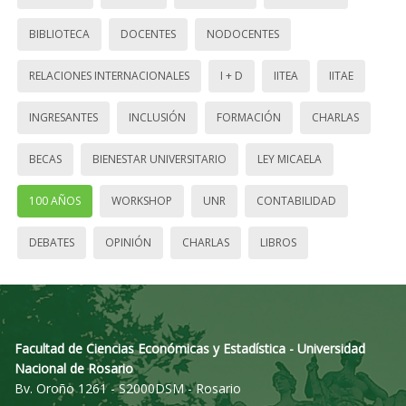
BIBLIOTECA
DOCENTES
NODOCENTES
RELACIONES INTERNACIONALES
I + D
IITEA
IITAE
INGRESANTES
INCLUSIÓN
FORMACIÓN
CHARLAS
BECAS
BIENESTAR UNIVERSITARIO
LEY MICAELA
100 AÑOS
WORKSHOP
UNR
CONTABILIDAD
DEBATES
OPINIÓN
CHARLAS
LIBROS
Facultad de Ciencias Económicas y Estadística - Universidad
Nacional de Rosario
Bv. Oroño 1261 - S2000DSM - Rosario