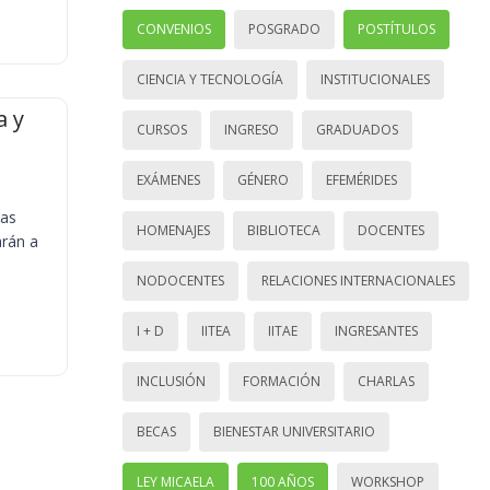
CONVENIOS
POSGRADO
POSTÍTULOS
CIENCIA Y TECNOLOGÍA
INSTITUCIONALES
a y
CURSOS
INGRESO
GRADUADOS
EXÁMENES
GÉNERO
EFEMÉRIDES
ias
HOMENAJES
BIBLIOTECA
DOCENTES
arán a
NODOCENTES
RELACIONES INTERNACIONALES
I + D
IITEA
IITAE
INGRESANTES
INCLUSIÓN
FORMACIÓN
CHARLAS
BECAS
BIENESTAR UNIVERSITARIO
LEY MICAELA
100 AÑOS
WORKSHOP