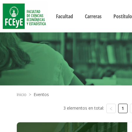
Facultad
Carreras
Postítulo
Inicio
>
Eventos
3 elementos en total:
1