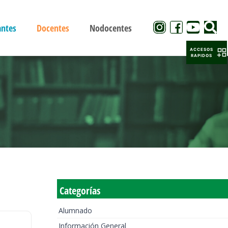
antes
Docentes
Nodocentes
ACCESOS
RAPIDOS
Categorías
Alumnado
Información General