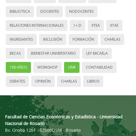
BIBLIOTECA
DOCENTES
NODOCENTES
RELACIONES INTERNACIONALES
I + D
IITEA
IITAE
INGRESANTES
INCLUSIÓN
FORMACIÓN
CHARLAS
BECAS
BIENESTAR UNIVERSITARIO
LEY MICAELA
100 AÑOS
WORKSHOP
UNR
CONTABILIDAD
DEBATES
OPINIÓN
CHARLAS
LIBROS
Facultad de Ciencias Económicas y Estadística - Universidad
Nacional de Rosario
Bv. Oroño 1261 - S2000DSM - Rosario