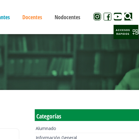
antes
Docentes
Nodocentes
ACCESOS
RAPIDOS
Categorías
Alumnado
Información General