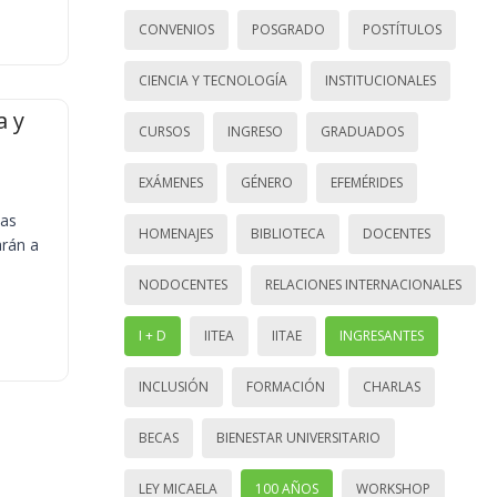
CONVENIOS
POSGRADO
POSTÍTULOS
CIENCIA Y TECNOLOGÍA
INSTITUCIONALES
a y
CURSOS
INGRESO
GRADUADOS
EXÁMENES
GÉNERO
EFEMÉRIDES
ias
HOMENAJES
BIBLIOTECA
DOCENTES
arán a
NODOCENTES
RELACIONES INTERNACIONALES
I + D
IITEA
IITAE
INGRESANTES
INCLUSIÓN
FORMACIÓN
CHARLAS
BECAS
BIENESTAR UNIVERSITARIO
LEY MICAELA
100 AÑOS
WORKSHOP