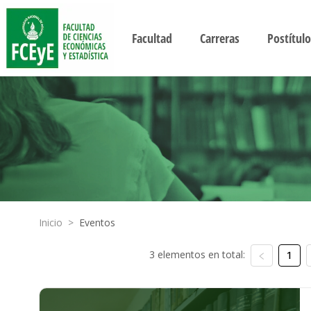
Facultad
Carreras
Postítulo
Inicio
>
Eventos
3 elementos en total:
1