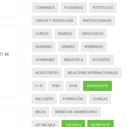
CONVENIOS
POSGRADO
POSTÍTULOS
CIENCIA Y TECNOLOGÍA
INSTITUCIONALES
CURSOS
INGRESO
GRADUADOS
EXÁMENES
GÉNERO
EFEMÉRIDES
21 de
HOMENAJES
BIBLIOTECA
DOCENTES
NODOCENTES
RELACIONES INTERNACIONALES
I + D
IITEA
IITAE
INGRESANTES
INCLUSIÓN
FORMACIÓN
CHARLAS
BECAS
BIENESTAR UNIVERSITARIO
LEY MICAELA
100 AÑOS
WORKSHOP