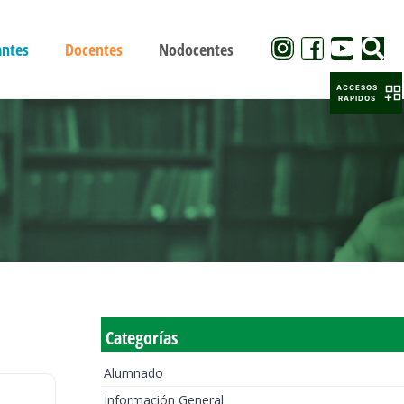
antes
Docentes
Nodocentes
ACCESOS
RAPIDOS
Categorías
Alumnado
Información General