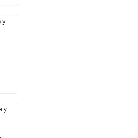
 y
a y
ias