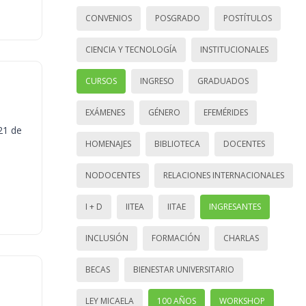
CONVENIOS
POSGRADO
POSTÍTULOS
CIENCIA Y TECNOLOGÍA
INSTITUCIONALES
CURSOS
INGRESO
GRADUADOS
EXÁMENES
GÉNERO
EFEMÉRIDES
21 de
HOMENAJES
BIBLIOTECA
DOCENTES
NODOCENTES
RELACIONES INTERNACIONALES
I + D
IITEA
IITAE
INGRESANTES
INCLUSIÓN
FORMACIÓN
CHARLAS
BECAS
BIENESTAR UNIVERSITARIO
LEY MICAELA
100 AÑOS
WORKSHOP