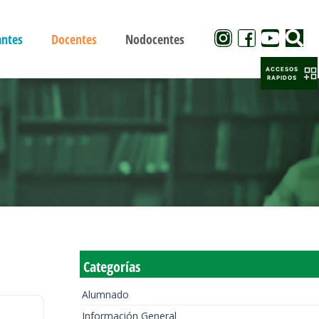
antes
Docentes
Nodocentes
ACCESOS
RAPIDOS
Categorías
Alumnado
Información General