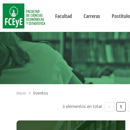
Facultad
Carreras
Postítulo
Inicio
>
Eventos
3 elementos en total:
1