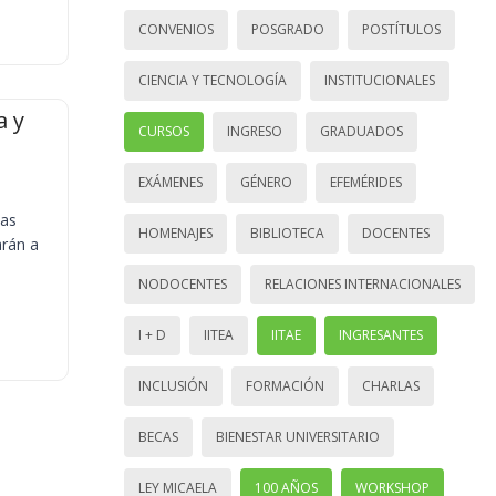
CONVENIOS
POSGRADO
POSTÍTULOS
CIENCIA Y TECNOLOGÍA
INSTITUCIONALES
a y
CURSOS
INGRESO
GRADUADOS
EXÁMENES
GÉNERO
EFEMÉRIDES
ias
HOMENAJES
BIBLIOTECA
DOCENTES
arán a
NODOCENTES
RELACIONES INTERNACIONALES
I + D
IITEA
IITAE
INGRESANTES
INCLUSIÓN
FORMACIÓN
CHARLAS
BECAS
BIENESTAR UNIVERSITARIO
LEY MICAELA
100 AÑOS
WORKSHOP