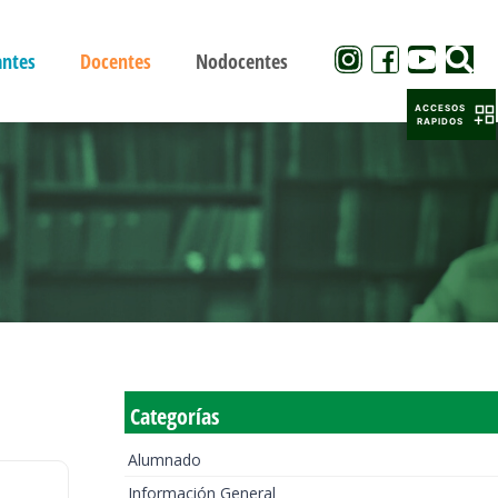
antes
Docentes
Nodocentes
ACCESOS
RAPIDOS
Categorías
Alumnado
Información General