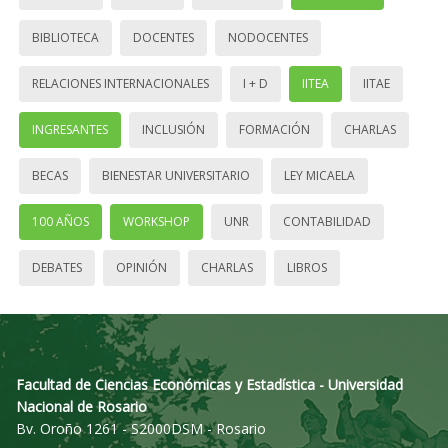
BIBLIOTECA
DOCENTES
NODOCENTES
RELACIONES INTERNACIONALES
I + D
IITEA
IITAE
INGRESANTES
INCLUSIÓN
FORMACIÓN
CHARLAS
BECAS
BIENESTAR UNIVERSITARIO
LEY MICAELA
100 AÑOS
WORKSHOP
UNR
CONTABILIDAD
DEBATES
OPINIÓN
CHARLAS
LIBROS
Facultad de Ciencias Económicas y Estadística - Universidad
Nacional de Rosario
Bv. Oroño 1261 - S2000DSM - Rosario