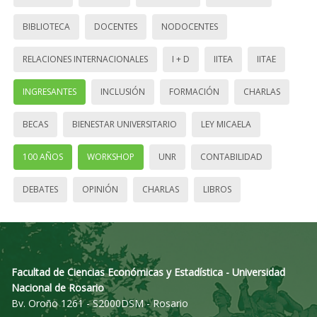
BIBLIOTECA
DOCENTES
NODOCENTES
RELACIONES INTERNACIONALES
I + D
IITEA
IITAE
INGRESANTES
INCLUSIÓN
FORMACIÓN
CHARLAS
BECAS
BIENESTAR UNIVERSITARIO
LEY MICAELA
100 AÑOS
WORKSHOP
UNR
CONTABILIDAD
DEBATES
OPINIÓN
CHARLAS
LIBROS
Facultad de Ciencias Económicas y Estadística - Universidad
Nacional de Rosario
Bv. Oroño 1261 - S2000DSM - Rosario