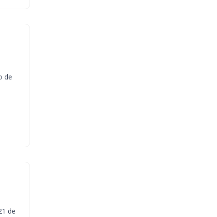
o de
21 de