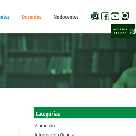
antes
Docentes
Nodocentes
ACCESOS
RAPIDOS
Categorías
Alumnado
Información General