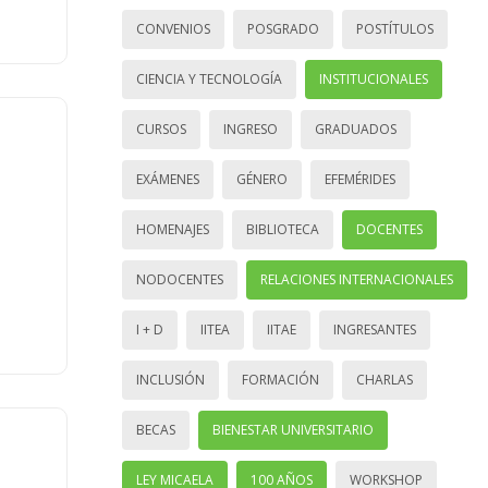
CONVENIOS
POSGRADO
POSTÍTULOS
CIENCIA Y TECNOLOGÍA
INSTITUCIONALES
CURSOS
INGRESO
GRADUADOS
EXÁMENES
GÉNERO
EFEMÉRIDES
HOMENAJES
BIBLIOTECA
DOCENTES
NODOCENTES
RELACIONES INTERNACIONALES
I + D
IITEA
IITAE
INGRESANTES
INCLUSIÓN
FORMACIÓN
CHARLAS
BECAS
BIENESTAR UNIVERSITARIO
LEY MICAELA
100 AÑOS
WORKSHOP