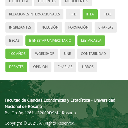
BIBLIOTECA
DOCENTES
NODOCENTES
RELACIONES INTERNACIONALES
I + D
IITEA
IITAE
INGRESANTES
INCLUSIÓN
FORMACIÓN
CHARLAS
BECAS
BIENESTAR UNIVERSITARIO
LEY MICAELA
100 AÑOS
WORKSHOP
UNR
CONTABILIDAD
DEBATES
OPINIÓN
CHARLAS
LIBROS
Facultad de Ciencias Económicas y Estadística - Universidad
Nacional de Rosario
Bv. Oroño 1261 - S2000DSM - Rosario
Copyright © 2021. All Rights Reserved.