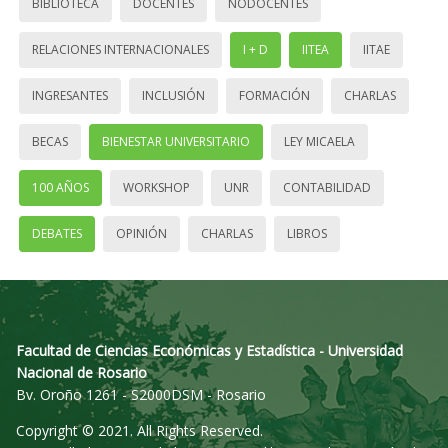
BIBLIOTECA
DOCENTES
NODOCENTES
RELACIONES INTERNACIONALES
I + D
IITEA
IITAE
INGRESANTES
INCLUSIÓN
FORMACIÓN
CHARLAS
BECAS
BIENESTAR UNIVERSITARIO
LEY MICAELA
100 AÑOS
WORKSHOP
UNR
CONTABILIDAD
DEBATES
OPINIÓN
CHARLAS
LIBROS
Facultad de Ciencias Económicas y Estadística - Universidad
Nacional de Rosario
Bv. Oroño 1261 - S2000DSM - Rosario
Copyright © 2021. All Rights Reserved.