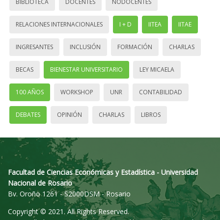
BIBLIOTECA
DOCENTES
NODOCENTES
RELACIONES INTERNACIONALES
I + D
IITEA
IITAE
INGRESANTES
INCLUSIÓN
FORMACIÓN
CHARLAS
BECAS
BIENESTAR UNIVERSITARIO
LEY MICAELA
100 AÑOS
WORKSHOP
UNR
CONTABILIDAD
DEBATES
OPINIÓN
CHARLAS
LIBROS
Facultad de Ciencias Económicas y Estadística - Universidad
Nacional de Rosario
Bv. Oroño 1261 - S2000DSM - Rosario
Copyright © 2021. All Rights Reserved.