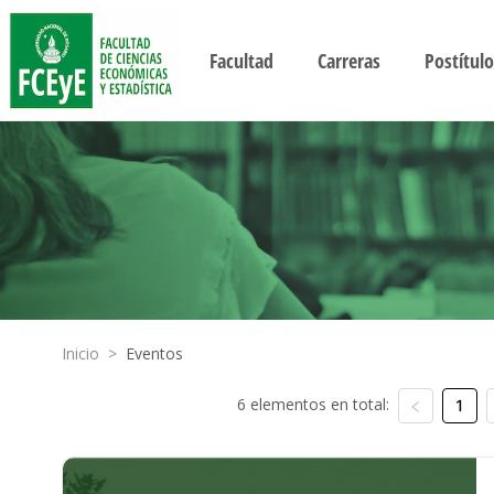
Facultad
Carreras
Postítulo
Inicio
>
Eventos
6 elementos en total:
1