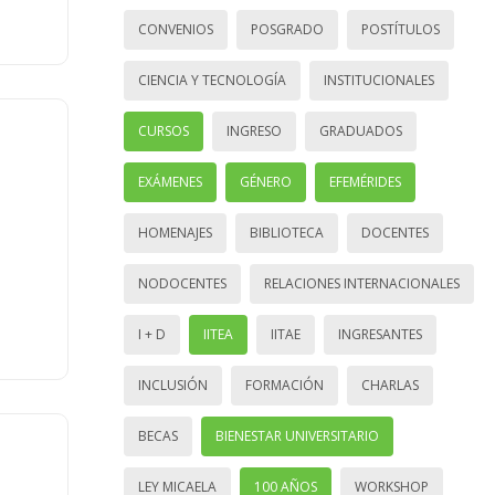
CONVENIOS
POSGRADO
POSTÍTULOS
CIENCIA Y TECNOLOGÍA
INSTITUCIONALES
CURSOS
INGRESO
GRADUADOS
EXÁMENES
GÉNERO
EFEMÉRIDES
HOMENAJES
BIBLIOTECA
DOCENTES
NODOCENTES
RELACIONES INTERNACIONALES
I + D
IITEA
IITAE
INGRESANTES
INCLUSIÓN
FORMACIÓN
CHARLAS
BECAS
BIENESTAR UNIVERSITARIO
LEY MICAELA
100 AÑOS
WORKSHOP