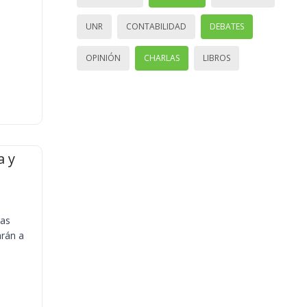
UNR
CONTABILIDAD
DEBATES
OPINIÓN
CHARLAS
LIBROS
a y
ias
arán a