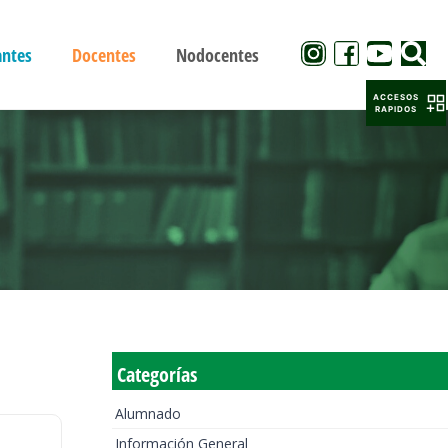
antes
Docentes
Nodocentes
ACCESOS
RAPIDOS
Categorías
Alumnado
Información General