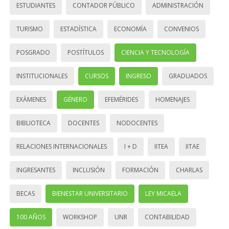
ESTUDIANTES
CONTADOR PÚBLICO
ADMINISTRACIÓN
TURISMO
ESTADÍSTICA
ECONOMÍA
CONVENIOS
POSGRADO
POSTÍTULOS
CIENCIA Y TECNOLOGÍA
INSTITUCIONALES
CURSOS
INGRESO
GRADUADOS
EXÁMENES
GÉNERO
EFEMÉRIDES
HOMENAJES
BIBLIOTECA
DOCENTES
NODOCENTES
RELACIONES INTERNACIONALES
I + D
IITEA
IITAE
INGRESANTES
INCLUSIÓN
FORMACIÓN
CHARLAS
BECAS
BIENESTAR UNIVERSITARIO
LEY MICAELA
100 AÑOS
WORKSHOP
UNR
CONTABILIDAD