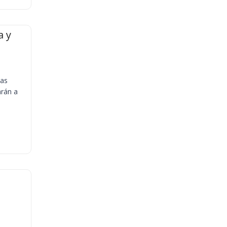
a y
ias
arán a