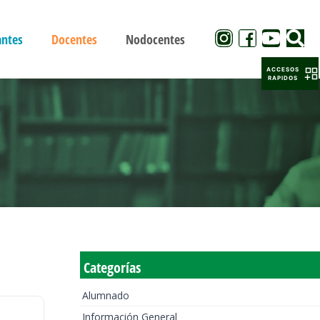
antes
Docentes
Nodocentes
ACCESOS
RAPIDOS
Categorías
Alumnado
Información General