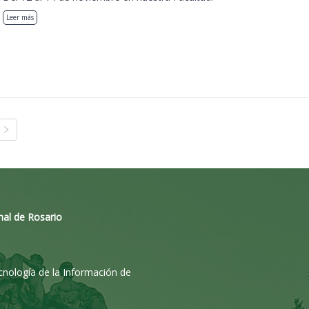
Leer más
nal de Rosario
ecnología de la Información de