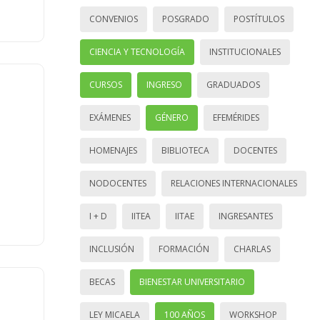
CONVENIOS
POSGRADO
POSTÍTULOS
CIENCIA Y TECNOLOGÍA
INSTITUCIONALES
CURSOS
INGRESO
GRADUADOS
EXÁMENES
GÉNERO
EFEMÉRIDES
HOMENAJES
BIBLIOTECA
DOCENTES
NODOCENTES
RELACIONES INTERNACIONALES
I + D
IITEA
IITAE
INGRESANTES
INCLUSIÓN
FORMACIÓN
CHARLAS
BECAS
BIENESTAR UNIVERSITARIO
LEY MICAELA
100 AÑOS
WORKSHOP