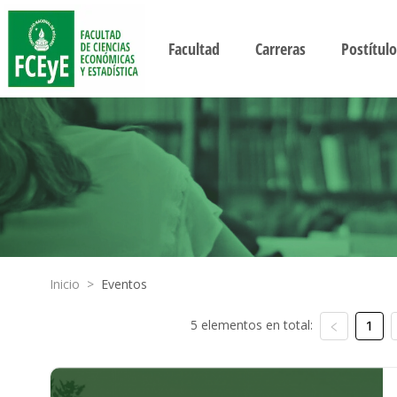
Facultad
Carreras
Postítulo
Inicio
>
Eventos
5 elementos en total:
1