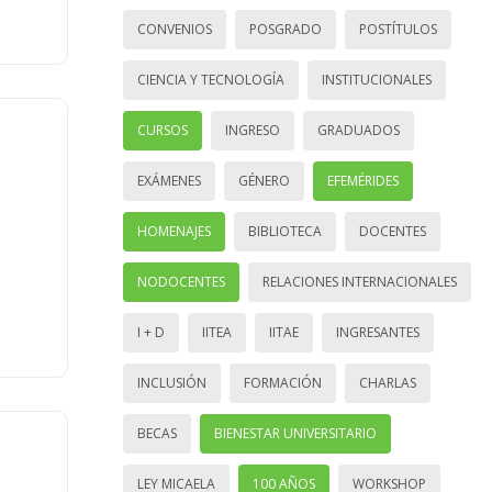
CONVENIOS
POSGRADO
POSTÍTULOS
CIENCIA Y TECNOLOGÍA
INSTITUCIONALES
CURSOS
INGRESO
GRADUADOS
EXÁMENES
GÉNERO
EFEMÉRIDES
HOMENAJES
BIBLIOTECA
DOCENTES
NODOCENTES
RELACIONES INTERNACIONALES
I + D
IITEA
IITAE
INGRESANTES
INCLUSIÓN
FORMACIÓN
CHARLAS
BECAS
BIENESTAR UNIVERSITARIO
LEY MICAELA
100 AÑOS
WORKSHOP