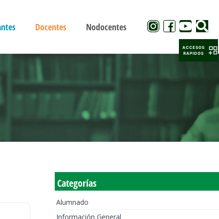
antes
Docentes
Nodocentes
ACCESOS
RAPIDOS
Categorías
Alumnado
Información General