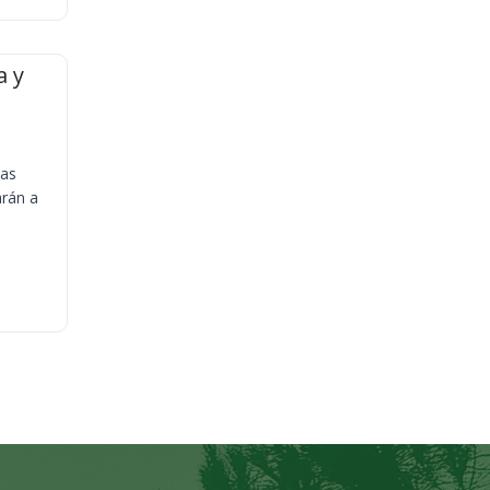
a y
ias
arán a