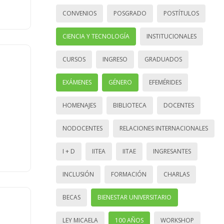
CONVENIOS
POSGRADO
POSTÍTULOS
CIENCIA Y TECNOLOGÍA
INSTITUCIONALES
CURSOS
INGRESO
GRADUADOS
EXÁMENES
GÉNERO
EFEMÉRIDES
HOMENAJES
BIBLIOTECA
DOCENTES
NODOCENTES
RELACIONES INTERNACIONALES
I + D
IITEA
IITAE
INGRESANTES
INCLUSIÓN
FORMACIÓN
CHARLAS
BECAS
BIENESTAR UNIVERSITARIO
LEY MICAELA
100 AÑOS
WORKSHOP