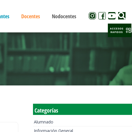
antes
Docentes
Nodocentes
ACCESOS
RAPIDOS
Categorías
Alumnado
Información General