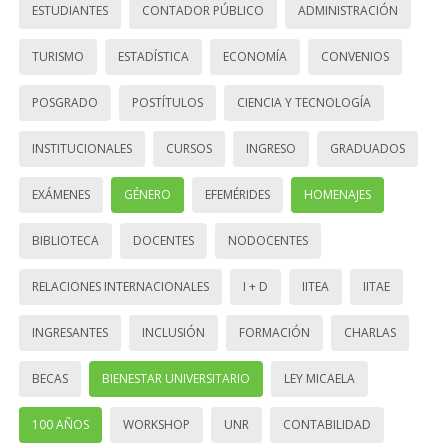
ESTUDIANTES
CONTADOR PÚBLICO
ADMINISTRACIÓN
TURISMO
ESTADÍSTICA
ECONOMÍA
CONVENIOS
POSGRADO
POSTÍTULOS
CIENCIA Y TECNOLOGÍA
INSTITUCIONALES
CURSOS
INGRESO
GRADUADOS
EXÁMENES
GÉNERO
EFEMÉRIDES
HOMENAJES
BIBLIOTECA
DOCENTES
NODOCENTES
RELACIONES INTERNACIONALES
I + D
IITEA
IITAE
INGRESANTES
INCLUSIÓN
FORMACIÓN
CHARLAS
BECAS
BIENESTAR UNIVERSITARIO
LEY MICAELA
100 AÑOS
WORKSHOP
UNR
CONTABILIDAD