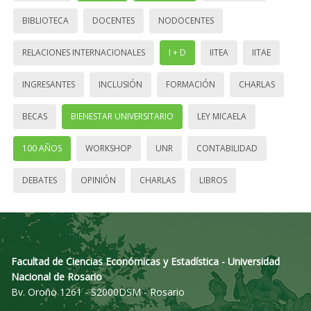
BIBLIOTECA
DOCENTES
NODOCENTES
RELACIONES INTERNACIONALES
I + D
IITEA
IITAE
INGRESANTES
INCLUSIÓN
FORMACIÓN
CHARLAS
BECAS
BIENESTAR UNIVERSITARIO
LEY MICAELA
100 AÑOS
WORKSHOP
UNR
CONTABILIDAD
DEBATES
OPINIÓN
CHARLAS
LIBROS
Facultad de Ciencias Económicas y Estadística - Universidad
Nacional de Rosario
Bv. Oroño 1261 - S2000DSM - Rosario