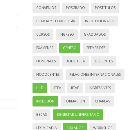
CONVENIOS
POSGRADO
POSTÍTULOS
CIENCIA Y TECNOLOGÍA
INSTITUCIONALES
CURSOS
INGRESO
GRADUADOS
EXÁMENES
GÉNERO
EFEMÉRIDES
HOMENAJES
BIBLIOTECA
DOCENTES
NODOCENTES
RELACIONES INTERNACIONALES
I + D
IITEA
IITAE
INGRESANTES
INCLUSIÓN
FORMACIÓN
CHARLAS
BECAS
BIENESTAR UNIVERSITARIO
LEY MICAELA
100 AÑOS
WORKSHOP