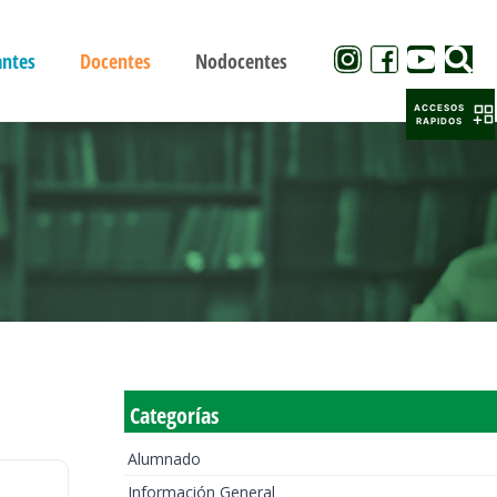
antes
Docentes
Nodocentes
ACCESOS
RAPIDOS
Categorías
Alumnado
Información General