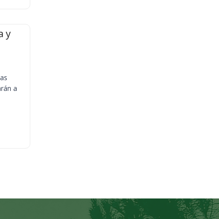
a y
ias
arán a