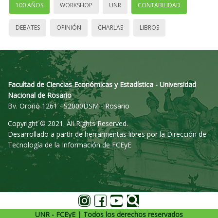
100 AÑOS
WORKSHOP
UNR
CONTABILIDAD
DEBATES
OPINIÓN
CHARLAS
LIBROS
Facultad de Ciencias Económicas y Estadística - Universidad
Nacional de Rosario
Bv. Oroño 1261 - S2000DSM - Rosario
Copyright © 2021. All Rights Reserved.
Desarrollado a partir de herramientas libres por la Dirección de
Tecnología de la Información de FCEyE
UNR - FCEyE | Todos los derechos reservados