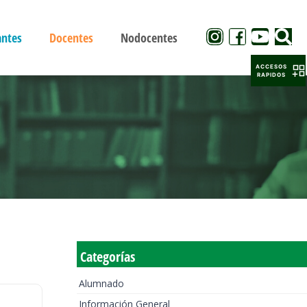
antes
Docentes
Nodocentes
ACCESOS
RAPIDOS
Categorías
Alumnado
Información General