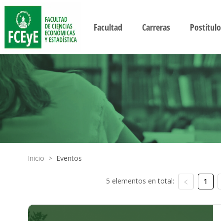
Facultad
Carreras
Postítulo
Inicio
>
Eventos
5 elementos en total:
1