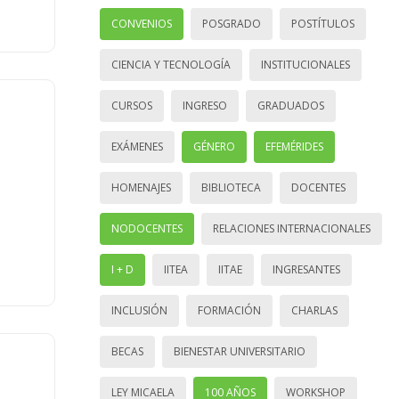
CONVENIOS
POSGRADO
POSTÍTULOS
CIENCIA Y TECNOLOGÍA
INSTITUCIONALES
CURSOS
INGRESO
GRADUADOS
EXÁMENES
GÉNERO
EFEMÉRIDES
HOMENAJES
BIBLIOTECA
DOCENTES
NODOCENTES
RELACIONES INTERNACIONALES
I + D
IITEA
IITAE
INGRESANTES
INCLUSIÓN
FORMACIÓN
CHARLAS
BECAS
BIENESTAR UNIVERSITARIO
LEY MICAELA
100 AÑOS
WORKSHOP