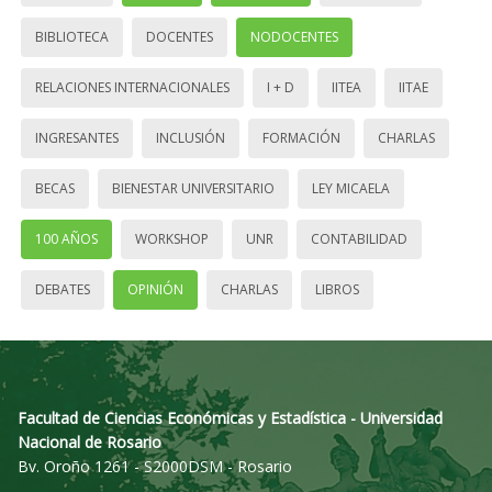
BIBLIOTECA
DOCENTES
NODOCENTES
RELACIONES INTERNACIONALES
I + D
IITEA
IITAE
INGRESANTES
INCLUSIÓN
FORMACIÓN
CHARLAS
BECAS
BIENESTAR UNIVERSITARIO
LEY MICAELA
100 AÑOS
WORKSHOP
UNR
CONTABILIDAD
DEBATES
OPINIÓN
CHARLAS
LIBROS
Facultad de Ciencias Económicas y Estadística - Universidad
Nacional de Rosario
Bv. Oroño 1261 - S2000DSM - Rosario