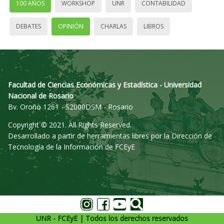
100 AÑOS
WORKSHOP
UNR
CONTABILIDAD
DEBATES
OPINIÓN
CHARLAS
LIBROS
Facultad de Ciencias Económicas y Estadística - Universidad
Nacional de Rosario
Bv. Oroño 1261 - S2000DSM - Rosario
Copyright © 2021. All Rights Reserved.
Desarrollado a partir de herramientas libres por la Dirección de
Tecnología de la Información de FCEyE
UNR - FCEyE | Todos los derechos reservados