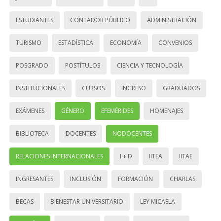
ESTUDIANTES
CONTADOR PÚBLICO
ADMINISTRACIÓN
TURISMO
ESTADÍSTICA
ECONOMÍA
CONVENIOS
POSGRADO
POSTÍTULOS
CIENCIA Y TECNOLOGÍA
INSTITUCIONALES
CURSOS
INGRESO
GRADUADOS
EXÁMENES
GÉNERO
EFEMÉRIDES
HOMENAJES
BIBLIOTECA
DOCENTES
NODOCENTES
RELACIONES INTERNACIONALES
I + D
IITEA
IITAE
INGRESANTES
INCLUSIÓN
FORMACIÓN
CHARLAS
BECAS
BIENESTAR UNIVERSITARIO
LEY MICAELA