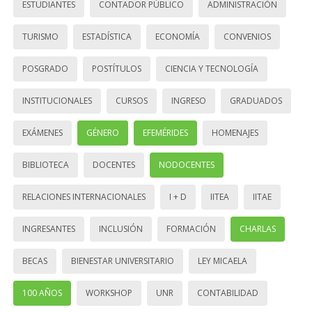
ESTUDIANTES
CONTADOR PÚBLICO
ADMINISTRACIÓN
TURISMO
ESTADÍSTICA
ECONOMÍA
CONVENIOS
POSGRADO
POSTÍTULOS
CIENCIA Y TECNOLOGÍA
INSTITUCIONALES
CURSOS
INGRESO
GRADUADOS
EXÁMENES
GÉNERO
EFEMÉRIDES
HOMENAJES
BIBLIOTECA
DOCENTES
NODOCENTES
RELACIONES INTERNACIONALES
I + D
IITEA
IITAE
INGRESANTES
INCLUSIÓN
FORMACIÓN
CHARLAS
BECAS
BIENESTAR UNIVERSITARIO
LEY MICAELA
100 AÑOS
WORKSHOP
UNR
CONTABILIDAD