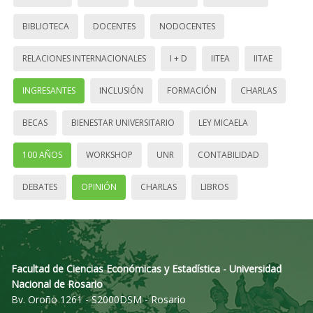
BIBLIOTECA
DOCENTES
NODOCENTES
RELACIONES INTERNACIONALES
I + D
IITEA
IITAE
INGRESANTES
INCLUSIÓN
FORMACIÓN
CHARLAS
BECAS
BIENESTAR UNIVERSITARIO
LEY MICAELA
100 AÑOS
WORKSHOP
UNR
CONTABILIDAD
DEBATES
OPINIÓN
CHARLAS
LIBROS
Facultad de Ciencias Económicas y Estadística - Universidad
Nacional de Rosario
Bv. Oroño 1261 - S2000DSM - Rosario