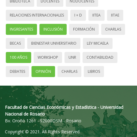
BIBLIOTECA
DOCENTES
NODOCENTES
RELACIONES INTERNACIONALES
I + D
IITEA
IITAE
INGRESANTES
INCLUSIÓN
FORMACIÓN
CHARLAS
BECAS
BIENESTAR UNIVERSITARIO
LEY MICAELA
100 AÑOS
WORKSHOP
UNR
CONTABILIDAD
DEBATES
OPINIÓN
CHARLAS
LIBROS
Facultad de Ciencias Económicas y Estadística - Universidad
Nacional de Rosario
Bv. Oroño 1261 - S2000DSM - Rosario
Copyright © 2021. All Rights Reserved.