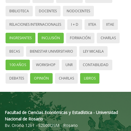
BIBLIOTECA
DOCENTES
NODOCENTES
RELACIONES INTERNACIONALES
I + D
IITEA
IITAE
INGRESANTES
INCLUSIÓN
FORMACIÓN
CHARLAS
BECAS
BIENESTAR UNIVERSITARIO
LEY MICAELA
100 AÑOS
WORKSHOP
UNR
CONTABILIDAD
DEBATES
OPINIÓN
CHARLAS
LIBROS
Facultad de Ciencias Económicas y Estadística - Universidad
Nacional de Rosario
Bv. Oroño 1261 - S2000DSM - Rosario